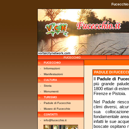
Fucecchio 
FUCECCHIO
FUCECCHIO
·
Informazioni
PADULE DI FUCECC
·
Manifestazioni
Il
Padule di Fuce
CULTURA
più grande palu
·
Storia
1800 ettari di esten
·
Monumenti
Firenze e Pistoia.
TURISMO
Nel Padule riesco
·
Padule di Fucecchio
climi diversi, alcu
·
Museo di Fucecchio
sua collocazion
CONTATTI
fondamentale area d
·
info@fucecchio.it
infatti le sue acqu
boscate ospitano n