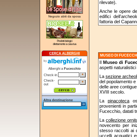
rilevate).
Anche le opere dell
edifici dell'arche
Negozio abiti da sposa
fattoria del Capan
Prodotti biologici
direttamente a casa tua
CERCA ALBERGHI
MUSEO DI FUCECCH
Il
Museo di Fucec
aspetti naturalistic
Alberghi a
Fucecchio
Check-in
La
sezione archeol
Check-
del popolamento e d
out
delle aree contigue 
XVIII secolo.
Altra destinazione
La
pinacoteca
osp
provenienti in part
Fucecchio, datati tr
La
collezione ornit
novecento per ini
stesso raccolti ai 
uccelli acquatici 